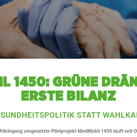
IL 1450: GRÜ­NE DRÄ
ERSTE BI­LANZ
ESUNDHEITSPOLITIK STATT WAHLK
lleingang umgesetzte Pilotprojekt MedMobil 1450 läuft seit O