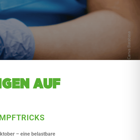
N­GEN AUF
AMPFTRICKS
ktober – eine belastbare