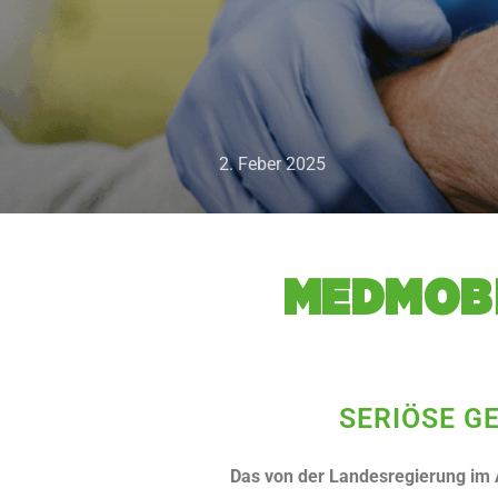
2. Feber 2025
MED­MO­B
SERIÖSE G
Das von der Landesregierung im A