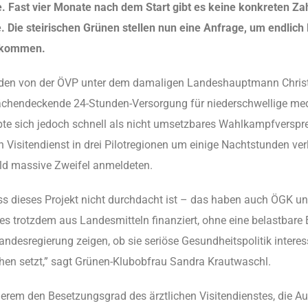
te. Fast vier Monate nach dem Start gibt es keine konkreten Za
ie steirischen Grünen stellen nun eine Anfrage, um endlich 
bekommen.
rden von der ÖVP unter dem damaligen Landeshauptmann Christo
chendeckende 24-Stunden-Versorgung für niederschwellige medi
e sich jedoch schnell als nicht umsetzbares Wahlkampfversprech
 Visitendienst in drei Pilotregionen um einige Nachtstunden v
ld massive Zweifel anmeldeten.
dass dieses Projekt nicht durchdacht ist – das haben auch ÖGK
at es trotzdem aus Landesmitteln finanziert, ohne eine belastba
ndesregierung zeigen, ob sie seriöse Gesundheitspolitik interessi
en setzt,” sagt Grünen-Klubobfrau Sandra Krautwaschl.
erem den Besetzungsgrad des ärztlichen Visitendienstes, die 