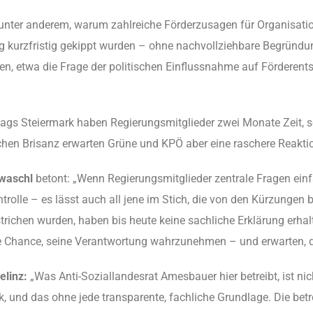
unter anderem, warum zahlreiche Förderzusagen für Organisati
ung kurzfristig gekippt wurden – ohne nachvollziehbare Begründ
ngen, etwa die Frage der politischen Einflussnahme auf Förderen
gs Steiermark haben Regierungsmitglieder zwei Monate Zeit, sc
chen Brisanz erwarten Grüne und KPÖ aber eine raschere Reakti
waschl
betont: „Wenn Regierungsmitglieder zentrale Fragen einf
trolle – es lässt auch all jene im Stich, die von den Kürzungen b
richen wurden, haben bis heute keine sachliche Erklärung erhal
e Chance, seine Verantwortung wahrzunehmen – und erwarten, da
elinz:
„Was Anti-Soziallandesrat Amesbauer hier betreibt, ist nic
rk, und das ohne jede transparente, fachliche Grundlage. Die be