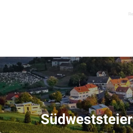
Re
Südweststeier